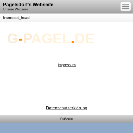
—
Pagelsdorf's Webseite
—
—
Unsere Webseite
frameset_head
G
-
P
AGEL
.
DE
Impressum
Datenschutzerklärung
Fußzeile