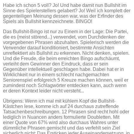
Habe ich schon 5 voll? Jo! Und habe damit nun Bullshit im
Sinne des Spielerstellers gelabert? Jo! Weil ich komplett der
gegenteiligen Meinung dessen war, was der Erfinder des
Spiels als Bullshit kennzeichnete. BINGO!
Das Bullshit-Bingo ist nur zu Einem in der Lage: Die Partei,
die es (meist störend...) verwendet, vom Durchdenken der
vorgegebenen Phrasen abzuhalten. Spielerisch werden die
Verwender darauf konditioniert, bestimmte Ansichten
unreflektiert als Bullshit zu erkennen. Nicht denken, spielen.
Und die Freude, die beim erreichten Bingo aufschäumt,
verleiht dem Gewinner den Eindruck, dass er sein
Gegenüber intellektuell geschlagen habe. Dabei hat er in
Wirklichkeit nur in einem schlecht nachgemachten
Seniorenspiel erfolgreich 5 Kreuze machen können, weil er
zumindest noch Schlagwörter entdecken kann, auch wenn
er deren Kontext leider nicht versteht...
Übrigens: Wenn ich mal mit kühlem Kopf die Bullshit-
Kästchen lese, komme ich auf 24 durchaus zutreffende
Tatsachenbeschreibungen. 12 Phrasen sind recht hohl oder
lediglich in Nuancen anders formulierte Doubletten. Mit
einer Quote von 67% wird also durchaus Wahres unter
dümmliche Phrasen gemischt und das verfehlt sein Ziel
sicherlich nicht: Das Ersticken jeder Auseinandersetzung, in