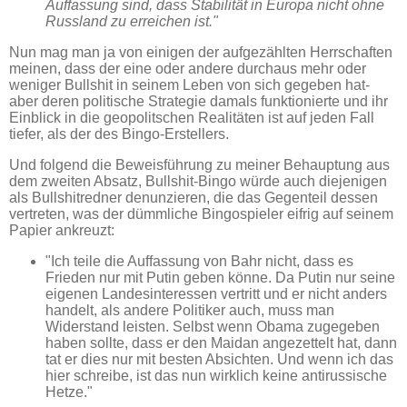
Auffassung sind, dass Stabilität in Europa nicht ohne
Russland zu erreichen ist."
Nun mag man ja von einigen der aufgezählten Herrschaften
meinen, dass der eine oder andere durchaus mehr oder
weniger Bullshit in seinem Leben von sich gegeben hat-
aber deren politische Strategie damals funktionierte und ihr
Einblick in die geopolitschen Realitäten ist auf jeden Fall
tiefer, als der des Bingo-Erstellers.
Und folgend die Beweisführung zu meiner Behauptung aus
dem zweiten Absatz, Bullshit-Bingo würde auch diejenigen
als Bullshitredner denunzieren, die das Gegenteil dessen
vertreten, was der dümmliche Bingospieler eifrig auf seinem
Papier ankreuzt:
"Ich teile die Auffassung von Bahr nicht, dass es
Frieden nur mit Putin geben könne. Da Putin nur seine
eigenen Landesinteressen vertritt und er nicht anders
handelt, als andere Politiker auch, muss man
Widerstand leisten. Selbst wenn Obama zugegeben
haben sollte, dass er den Maidan angezettelt hat, dann
tat er dies nur mit besten Absichten. Und wenn ich das
hier schreibe, ist das nun wirklich keine antirussische
Hetze."